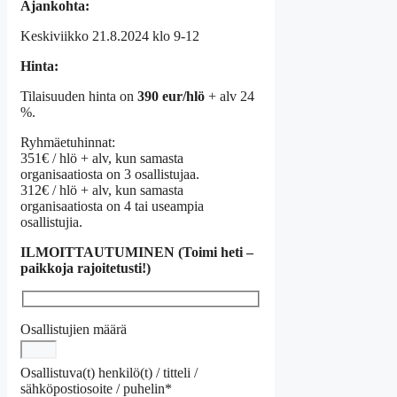
Ajankohta:
Keskiviikko 21.8.2024 klo 9-12
Hinta:
Tilaisuuden hinta on
390 eur/hlö
+ alv 24
%.
Ryhmäetuhinnat:
351€ / hlö + alv, kun samasta
organisaatiosta on 3 osallistujaa.
312€ / hlö + alv, kun samasta
organisaatiosta on 4 tai useampia
osallistujia.
ILMOITTAUTUMINEN (Toimi heti –
paikkoja rajoitetusti!)
Osallistujien määrä
Osallistuva(t) henkilö(t) / titteli /
sähköpostiosoite / puhelin*