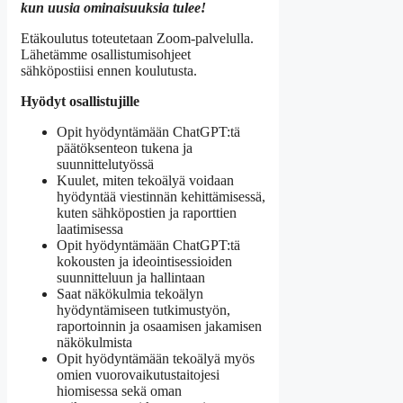
kun uusia ominaisuuksia tulee!
Etäkoulutus toteutetaan Zoom-palvelulla.
Lähetämme osallistumisohjeet
sähköpostiisi ennen koulutusta.
Hyödyt osallistujille
Opit hyödyntämään ChatGPT:tä
päätöksenteon tukena ja
suunnittelutyössä
Kuulet, miten tekoälyä voidaan
hyödyntää viestinnän kehittämisessä,
kuten sähköpostien ja raporttien
laatimisessa
Opit hyödyntämään ChatGPT:tä
kokousten ja ideointisessioiden
suunnitteluun ja hallintaan
Saat näkökulmia tekoälyn
hyödyntämiseen tutkimustyön,
raportoinnin ja osaamisen jakamisen
näkökulmista
Opit hyödyntämään tekoälyä myös
omien vuorovaikutustaitojesi
hiomisessa sekä oman