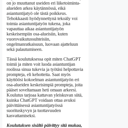
on jo muuttanut useiden eri liiketoiminta-
alueiden arkea käytännössä, eikä
asiantuntijatyö ole tästä poikkeus.
Tehokkaasti hyödynnettynä tekoäly voi
toimia asiantuntijatyön tukena, joka
vapauttaa aikaa asiantuntijatyön
keskeisempiin osa-alueisiin, kuten
vuorovaikutussuhteisiin,
ongelmanratkaisuun, luovaan ajatteluun
sekä palautumiseen.
Tässä koulutuksessa opit miten ChatGPT
toimii ja miten voit luoda asiantuntijan
roolissa sinua tukevia ja työtäsi helpottavia
prompteja, eli kehotteita. Saat myös
käyttöösi kokoelman asiantuntijatyön eri
osa-alueiden keskeisimpiä prompteja, joita
pääset soveltamaan heti omaan arkeesi.
Koulutus tarjoaa kattavan yleiskuvan siitä,
kuinka ChatGPT voidaan ottaa avuksi
päivittäisessä asiantuntijatyössä
suorituskyvyn ja tuottavuuden
kasvattamiseksi.
Koulutuksen sisältö päivittyy sitä mukaa,