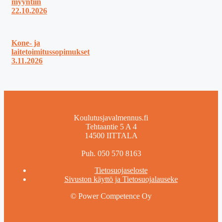
myyntiin
22.10.2026
Kone- ja
laitetoimitussopimukset
3.11.2026
Koulutusjavalmennus.fi
Tehtaantie 5 A 4
14500 IITTALA
Puh. 050 570 8163
Tietosuojaseloste
Sivuston käyttö ja Tietosuojalauseke
© Power Competence Oy