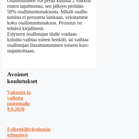
Osal­lis­tu­misen voi perua kuluitta 2 viikkoa
ennen tapah­tumaa, sen jälkeen peritään
50% osal­lis­tu­mis­mak­susta. Mikäli osal­lis­
tu­mista ei peruuteta lainkaan, veloi­tamme
koko osal­lis­tu­mis­maksun. Peruutus on
tehtävä kirjal­li­sesti.
Estyneen osal­lis­tujan tilalle voidaan
kuluitta vaihtaa toinen henkilö, tai vaihtaa
osal­lis­tujan ilmoit­tau­tu­minen toiseen kurs­
sia­jan­kohtaan.
Avoimet
koulutukset
Vakuuta ja
vaikuta
puhumalla
9.9.2026
Esihenkilöviestinnän
tehopäivä