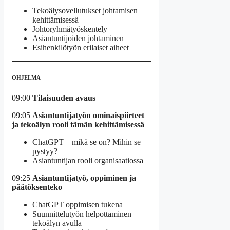
Tekoälysovellutukset johtamisen
kehittämisessä
Johto­ryh­mä­työs­kentely
Asian­tun­ti­joiden johta­minen
Esihenkilötyön erilaiset aiheet
OHJELMA
09:00
Tilaisuuden avaus
09:05
Asiantuntijatyön ominaispiirteet
ja tekoälyn rooli tämän kehittämisessä
ChatGPT – mikä se on? Mihin se
pystyy?
Asiantuntijan rooli organisaatiossa
09:25
Asiantuntijatyö, oppiminen ja
päätöksenteko
ChatGPT oppimisen tukena
Suunnittelutyön helpottaminen
tekoälyn avulla