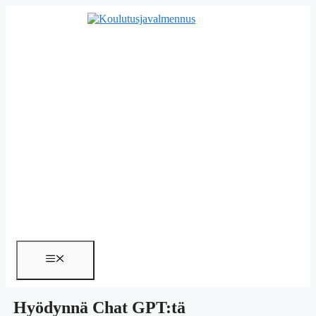
Siirry
sisältöön
Valikko
Hyödynnä Chat GPT:tä