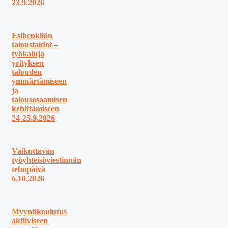
23.9.2026
Esihenkilön
taloustaidot –
työkaluja
yrityksen
talouden
ymmärtämiseen
ja
talousosaamisen
kehittämiseen
24-25.9.2026
Vaikuttavan
työyhteisöviestinnän
tehopäivä
6.10.2026
Myyntikoulutus
aktiiviseen