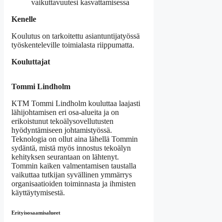
vaikuttavuutesi kasvattamisessa
Kenelle
Koulutus on tarkoitettu asiantuntijatyössä
työskenteleville toimialasta riippumatta.
Kouluttajat
Tommi Lindholm
KTM Tommi Lindholm kouluttaa laajasti
lähijohtamisen eri osa-alueita ja on
erikoistunut tekoälysovellutusten
hyödyntämiseen johtamistyössä.
Teknologia on ollut aina lähellä Tommin
sydäntä, mistä myös innostus tekoälyn
kehityksen seurantaan on lähtenyt.
Tommin kaiken valmentamisen taustalla
vaikuttaa tutkijan syvällinen ymmärrys
organisaatioiden toiminnasta ja ihmisten
käyttäytymisestä.
Erityisosaamisalueet