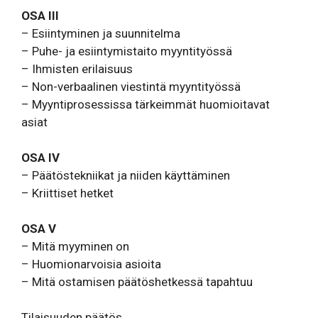
OSA III
– Esiintyminen ja suunnitelma
– Puhe- ja esiintymistaito myyntityössä
– Ihmisten erilaisuus
– Non-verbaalinen viestintä myyntityössä
– Myyntiprosessissa tärkeimmät huomioitavat
asiat
OSA IV
– Päätöstekniikat ja niiden käyttäminen
– Kriittiset hetket
OSA V
– Mitä myyminen on
– Huomionarvoisia asioita
– Mitä ostamisen päätöshetkessä tapahtuu
Tilaisuuden päätös