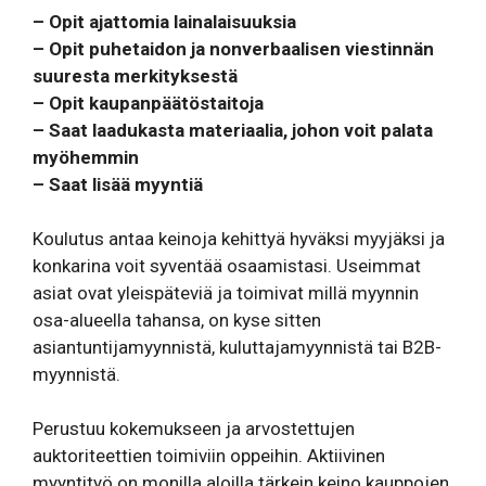
– Opit ajattomia lainalaisuuksia
– Opit puhetaidon ja nonverbaalisen viestinnän
suuresta merkityksestä
– Opit kaupanpäätöstaitoja
– Saat laadukasta materiaalia, johon voit palata
myöhemmin
– Saat lisää myyntiä
Koulutus antaa keinoja kehittyä hyväksi myyjäksi ja
konkarina voit syventää osaamistasi. Useimmat
asiat ovat yleispäteviä ja toimivat millä myynnin
osa-alueella tahansa, on kyse sitten
asiantuntijamyynnistä, kuluttajamyynnistä tai B2B-
myynnistä.
Perustuu kokemukseen ja arvostettujen
auktoriteettien toimiviin oppeihin. Aktiivinen
myyntityö on monilla aloilla tärkein keino kauppojen