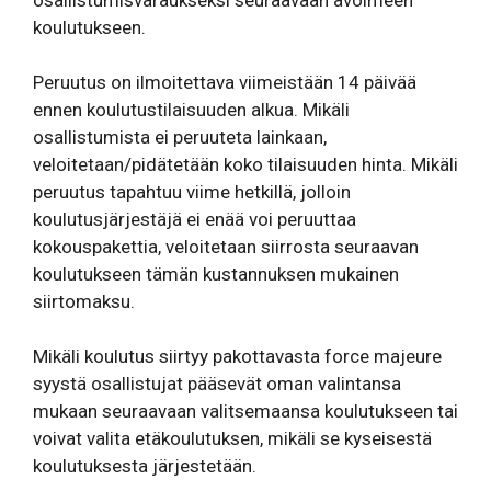
koulutukseen.
Peruutus on ilmoitettava viimeistään 14 päivää
ennen koulutustilaisuuden alkua. Mikäli
osallistumista ei peruuteta lainkaan,
veloitetaan/pidätetään koko tilaisuuden hinta. Mikäli
peruutus tapahtuu viime hetkillä, jolloin
koulutusjärjestäjä ei enää voi peruuttaa
kokouspakettia, veloitetaan siirrosta seuraavan
koulutukseen tämän kustannuksen mukainen
siirtomaksu.
Mikäli koulutus siirtyy pakottavasta force majeure
syystä osallistujat pääsevät oman valintansa
mukaan seuraavaan valitsemaansa koulutukseen tai
voivat valita etäkoulutuksen, mikäli se kyseisestä
koulutuksesta järjestetään.