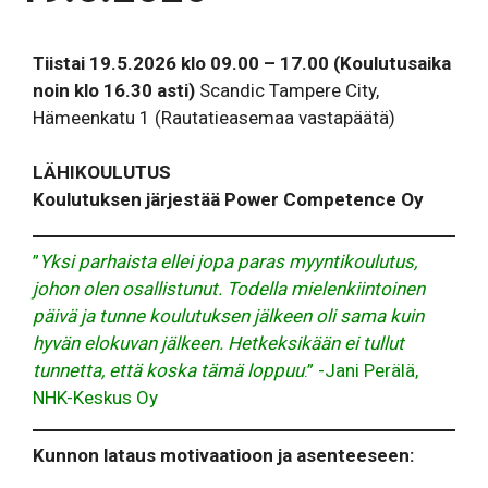
Tiistai 19.5.2026 klo 09.00 – 17.00
(Koulutusaika
noin klo 16.30 asti)
Scandic Tampere City,
Hämeenkatu 1 (Rautatieasemaa vastapäätä)
LÄHIKOULUTUS
Koulutuksen järjestää Power Competence Oy
”
Yksi parhaista ellei jopa paras myyntikoulutus,
johon olen osallistunut. Todella mielenkiintoinen
päivä ja tunne koulutuksen jälkeen oli sama kuin
hyvän elokuvan jälkeen. Hetkeksikään ei tullut
tunnetta, että koska tämä loppuu
.” -Jani Perälä,
NHK-Keskus Oy
Kunnon lataus motivaatioon ja asenteeseen: