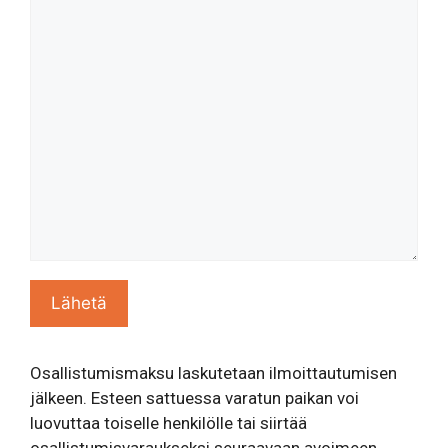
Osallistumismaksu laskutetaan ilmoittautumisen
jälkeen. Esteen sattuessa varatun paikan voi
luovuttaa toiselle henkilölle tai siirtää
osallistumisvaraukseksi seuraavaan avoimeen