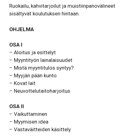
Ruokailu, kahvitarjoilut ja muistiinpanovälineet
sisältyvät koulutuksen hintaan.
OHJELMA
OSA I
– Aloitus ja esittelyt
– Myyntityön lainalaisuudet
– Mistä myyntitulos syntyy?
– Myyjän pään kunto
– Kovat lait
– Neuvottelutaitoharjoitus
OSA II
– Vaikuttaminen
– Myymisen idea
– Vastaväitteiden käsittely