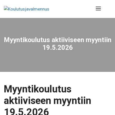
Siirry
Valik
sisältöön
Myyntikoulutus aktiiviseen myyntiin
19.5.2026
Myyntikoulutus
aktiiviseen myyntiin
19.5.2026