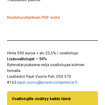
Koulutusohjelman PDF-esite
Hinta 590 euroa + alv 25,5% / osallistuja.
Lisäosallistujat – 50%
Ryhmätarjouksena neljä osallistujaa kolmen
hinnalla.
Lisätiedot Pauli Vuorio Puh. 050 570
8163
pauli.vuorio@powercompetence.fi
Osallistujille sisältyy kaikki tämä: