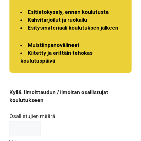
Esitietokysely, ennen koulutusta
Kahvitarjoilut ja ruokailu
Esitysmateriaali koulutuksen jälkeen
Muistiinpanovälineet
Kiitetty ja erittäin tehokas
koulutuspäivä
Kyllä. Ilmoittaudun / ilmoitan osallistujat
koulutukseen
Osallistujien määrä