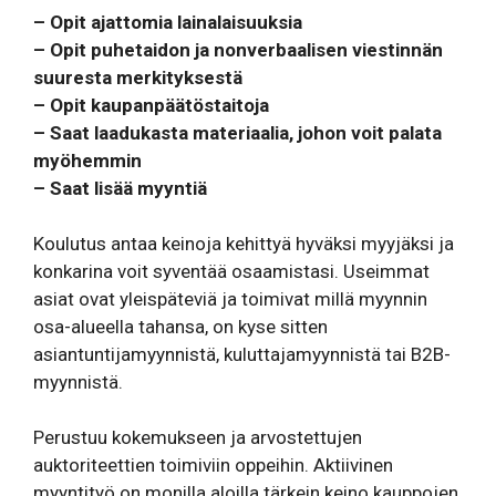
– Opit ajattomia lainalaisuuksia
– Opit puhetaidon ja nonverbaalisen viestinnän
suuresta merkityksestä
– Opit kaupanpäätöstaitoja
– Saat laadukasta materiaalia, johon voit palata
myöhemmin
– Saat lisää myyntiä
Koulutus antaa keinoja kehittyä hyväksi myyjäksi ja
konkarina voit syventää osaamistasi. Useimmat
asiat ovat yleispäteviä ja toimivat millä myynnin
osa-alueella tahansa, on kyse sitten
asiantuntijamyynnistä, kuluttajamyynnistä tai B2B-
myynnistä.
Perustuu kokemukseen ja arvostettujen
auktoriteettien toimiviin oppeihin. Aktiivinen
myyntityö on monilla aloilla tärkein keino kauppojen