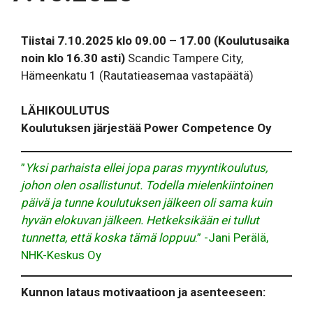
Tiistai 7.10.2025 klo 09.00 – 17.00
(Koulutusaika
noin klo 16.30 asti)
Scandic Tampere City,
Hämeenkatu 1 (Rautatieasemaa vastapäätä)
LÄHIKOULUTUS
Koulutuksen järjestää Power Competence Oy
”
Yksi parhaista ellei jopa paras myyntikoulutus,
johon olen osallistunut. Todella mielenkiintoinen
päivä ja tunne koulutuksen jälkeen oli sama kuin
hyvän elokuvan jälkeen. Hetkeksikään ei tullut
tunnetta, että koska tämä loppuu
.” -Jani Perälä,
NHK-Keskus Oy
Kunnon lataus motivaatioon ja asenteeseen: