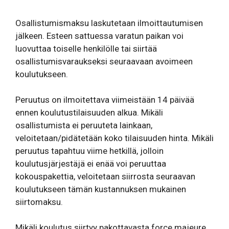
Osallistumismaksu laskutetaan ilmoittautumisen
jälkeen. Esteen sattuessa varatun paikan voi
luovuttaa toiselle henkilölle tai siirtää
osallistumisvaraukseksi seuraavaan avoimeen
koulutukseen.
Peruutus on ilmoitettava viimeistään 14 päivää
ennen koulutustilaisuuden alkua. Mikäli
osallistumista ei peruuteta lainkaan,
veloitetaan/pidätetään koko tilaisuuden hinta. Mikäli
peruutus tapahtuu viime hetkillä, jolloin
koulutusjärjestäjä ei enää voi peruuttaa
kokouspakettia, veloitetaan siirrosta seuraavan
koulutukseen tämän kustannuksen mukainen
siirtomaksu.
Mikäli koulutus siirtyy pakottavasta force majeure