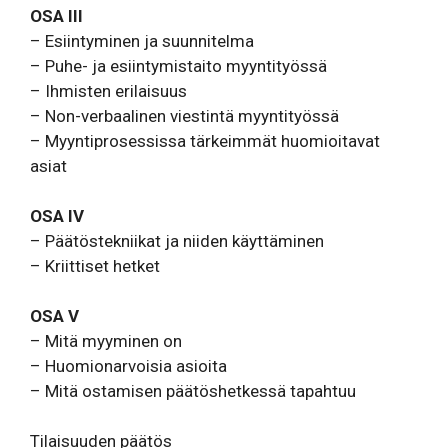
OSA III
– Esiintyminen ja suunnitelma
– Puhe- ja esiintymistaito myyntityössä
– Ihmisten erilaisuus
– Non-verbaalinen viestintä myyntityössä
– Myyntiprosessissa tärkeimmät huomioitavat
asiat
OSA IV
– Päätöstekniikat ja niiden käyttäminen
– Kriittiset hetket
OSA V
– Mitä myyminen on
– Huomionarvoisia asioita
– Mitä ostamisen päätöshetkessä tapahtuu
Tilaisuuden päätös