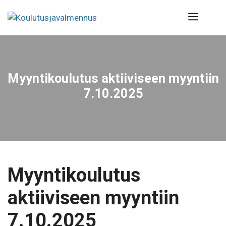
Siirry
Valik
sisältöön
Myyntikoulutus aktiiviseen myyntiin
7.10.2025
Myyntikoulutus
aktiiviseen myyntiin
7.10.2025