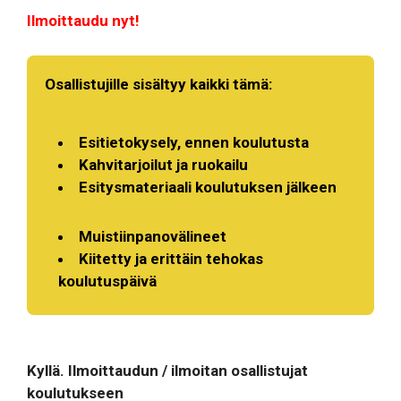
Ilmoittaudu nyt!
Osallistujille sisältyy kaikki tämä:
Esitietokysely, ennen koulutusta
Kahvitarjoilut ja ruokailu
Esitysmateriaali koulutuksen jälkeen
Muistiinpanovälineet
Kiitetty ja erittäin tehokas
koulutuspäivä
Kyllä. Ilmoittaudun / ilmoitan osallistujat
koulutukseen