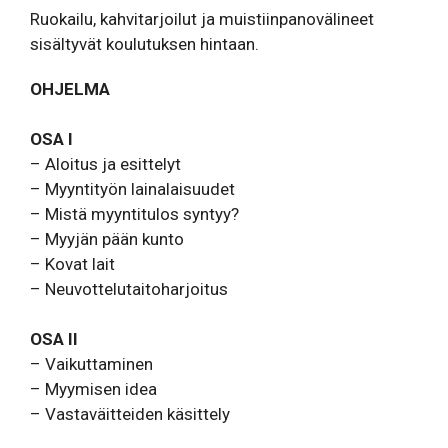
Ruokailu, kahvitarjoilut ja muistiinpanovälineet
sisältyvät koulutuksen hintaan.
OHJELMA
OSA I
– Aloitus ja esittelyt
– Myyntityön lainalaisuudet
– Mistä myyntitulos syntyy?
– Myyjän pään kunto
– Kovat lait
– Neuvottelutaitoharjoitus
OSA II
– Vaikuttaminen
– Myymisen idea
– Vastaväitteiden käsittely