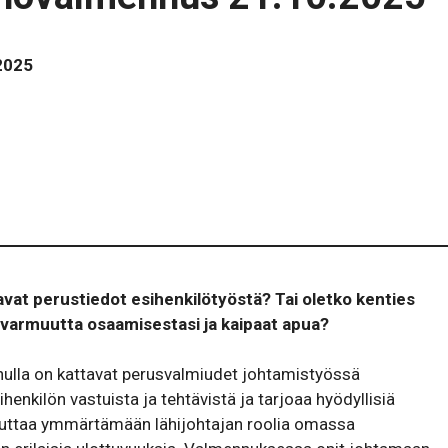
2025
avat perustiedot esihenkilötyöstä? Tai oletko kenties
pävarmuutta osaamisestasi ja kaipaat apua?
nulla on kattavat perusvalmiudet johtamistyössä
enkilön vastuista ja tehtävistä ja tarjoaa hyödyllisiä
auttaa ymmärtämään lähijohtajan roolia omassa