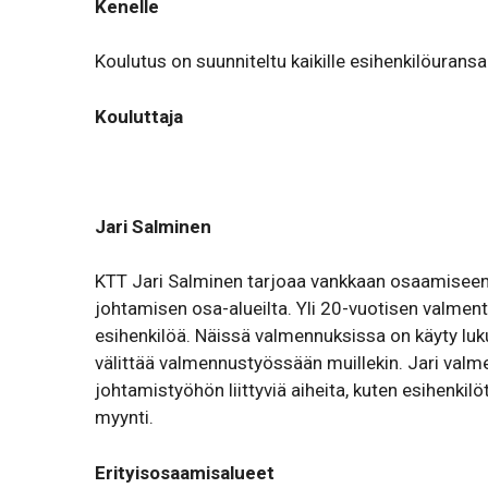
Kenelle
Koulutus on suun­ni­teltu kaikille esihenkilöuransa 
Kouluttaja
Jari Salminen
KTT Jari Salminen tarjoaa vankkaan osaamiseen
johtamisen osa-alueilta. Yli 20-vuotisen valment
esihenkilöä. Näissä valmennuksissa on käyty lukui
välittää valmennustyössään muillekin. Jari valm
johtamistyöhön liittyviä aiheita, kuten esihenkilö
myynti.
Erityisosaamisalueet