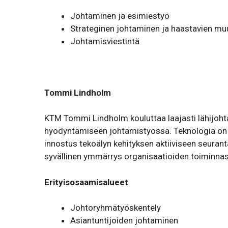
Johta­minen ja esimiestyö
Stra­te­ginen johta­minen ja haas­tavien muut
Johta­mis­vies­tintä
Tommi Lindholm
KTM Tommi Lindholm kouluttaa laajasti lähijohta
hyödyntämiseen johtamistyössä. Teknologia on 
innostus tekoälyn kehityksen aktiiviseen seuran
syvällinen ymmärrys organisaatioiden toiminnas
Erityisosaamisalueet
Johto­ryh­mä­työs­kentely
Asian­tun­ti­joiden johta­minen