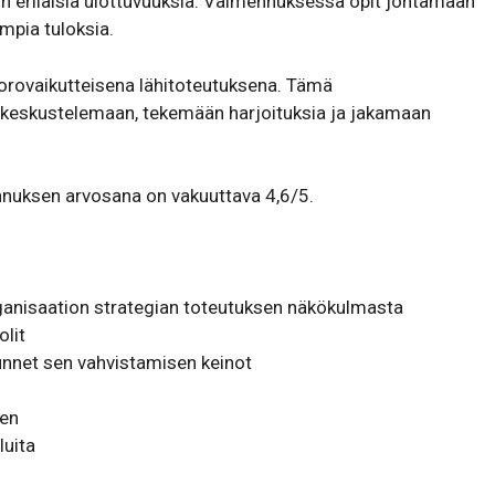
 erilaisia ulottuvuuksia. Valmennuksessa opit johtamaan
empia tuloksia.
uorovaikutteisena lähitoteutuksena. Tämä
keskustelemaan, tekemään harjoituksia ja jakamaan
nnuksen arvosana on vakuuttava 4,6/5.
­ni­saation stra­tegian toteu­tuksen näkö­kul­masta
olit
nnet sen vahvis­ta­misen keinot
een
luita