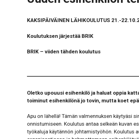
KAKSIPÄIVÄINEN LÄHIKOULUTUS 21.-22.10.
Koulutuksen järjestää BRIK
BRIK – viiden tähden koulutus
Oletko upouusi esihenkilö ja haluat oppia katt
toiminut esihenkilönä jo tovin, mutta koet e
Apu on lähellä! Tämän valmennuksen käytyäsi si
onnistumiseen. Koulutus antaa selkeän kuvan esih
työkaluja käytännön johtamistyöhön. Koulutus 