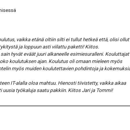
misessä
tus, vaikka etänä oltiin silti ei tullut hetkeä että, olisi ollut
kitystä ja loppuun asti viilattu paketti! Kiitos.
 sain hyvät eväät juuri alkaneelle esimiesuralleni. Kouluttajat
 koko koulutuksen ajan. Koulutus oli omaan mieleen myös
uuntelin myös muiden koulutettavien pohdintoja ja kokemuksi
een IT-alalla oloa mahtuu. Hienosti tiivistetty, vaikka aikaa
i uusia työkaluja saatu pakkiin. Kiitos Jari ja Tommi!