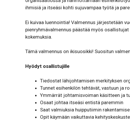
organisaatiossa ja hahmottamaan esihenkilötyön
ihmisiä ja itseäsi kohti sujuvampaa työtä ja par
Ei kuivaa luennointia! Valmennus järjestetään v
pienryhmävalmennus päästää myös osallistujat 
kokemuksia.
Tämä valmennus on ikisuosikki! Suositun valme
Hyödyt osallistujille
Tiedostat lähijohtamisen merki­tyksen orga
Tunnet esihenkilön tehtävät, vastuun ja ro
Ymmärrät johta­mis­voiman käsitteen ja tu
Osaat johtaa itseäsi entistä paremmin
Saat valmiuksia huip­pu­tiimin raken­ta­mis
Opit käymään vaikut­tavia kehi­tys­kes­kus­te­