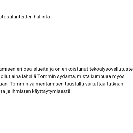
os­ti­lan­teiden hallinta
misen eri osa-alueita ja on erikoistunut tekoälysovellutust
ollut aina lähellä Tommin sydäntä, mistä kumpuaa myös
taan. Tommin valmentamisen taustalla vaikuttaa tutkijan
ta ja ihmisten käyttäytymisestä.