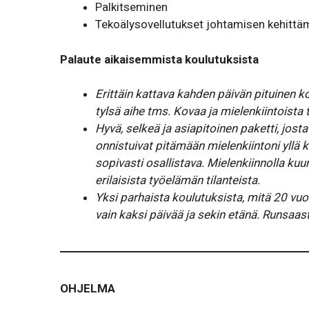
Palkitseminen
Tekoälysovellutukset johtamisen kehittä
Palaute aikaisemmista koulutuksista
Erittäin kattava kahden päivän pituinen koulu
tylsä aihe tms. Kovaa ja mielenkiintoista ty
Hyvä, selkeä ja asiapitoinen paketti, josta
onnistuivat pitämään mielenkiintoni yllä
sopivasti osallistava. Mielenkiinnolla k
erilaisista työelämän tilanteista.
Yksi parhaista koulutuksista, mitä 20 vuot
vain kaksi päivää ja sekin etänä. Runsaast
OHJELMA