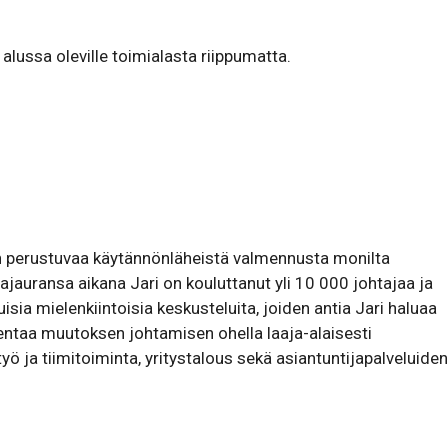
alussa oleville toimia­lasta riip­pu­matta.
 perustuvaa käytännönläheistä valmennusta monilta
ajauransa aikana Jari on kouluttanut yli 10 000 johtajaa ja
sia mielenkiintoisia keskusteluita, joiden antia Jari haluaa
entaa muutoksen johtamisen ohella laaja-alaisesti
työ ja tiimitoiminta, yritystalous sekä asiantuntijapalveluiden