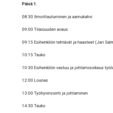
Päivä 1.
08:30 Ilmoit­tau­tu­minen ja aamukahvi
09:00 Tilaisuuden avaus
09:15 Esihenkilön tehtävät ja haasteet (Jari Sal
10:15 Tauko
10:30 Esihenkilön vastuu ja johta­mi­soikeus työl
12:00 Lounas
13:00 Työhyvinvointi ja johtaminen
14:30 Tauko