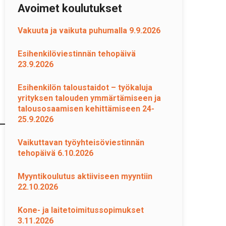
Avoimet koulutukset
Vakuuta ja vaikuta puhumalla 9.9.2026
Esihenkilöviestinnän tehopäivä
23.9.2026
Esihenkilön taloustaidot – työkaluja
yrityksen talouden ymmärtämiseen ja
talousosaamisen kehittämiseen 24-
25.9.2026
Vaikuttavan työyhteisöviestinnän
tehopäivä 6.10.2026
Myyntikoulutus aktiiviseen myyntiin
22.10.2026
Kone- ja laitetoimitussopimukset
3.11.2026