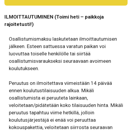
ILMOITTAUTUMINEN (Toimi heti – paikkoja
rajoitetusti!)
Osallistumismaksu laskutetaan ilmoittautumisen
jälkeen. Esteen sattuessa varatun paikan voi
luovuttaa toiselle henkilölle tai siirtää
osallistumisvaraukseksi seuraavaan avoimeen
koulutukseen.
Peruutus on ilmoitettava viimeistään 14 päivää
ennen koulutustilaisuuden alkua. Mikäli
osallistumista ei peruuteta lainkaan,
veloitetaan/pidätetään koko tilaisuuden hinta. Mikäli
peruutus tapahtuu viime hetkillä, jolloin
koulutusjärjestäjä ei enää voi peruuttaa
kokouspakettia, veloitetaan siirrosta seuraavan