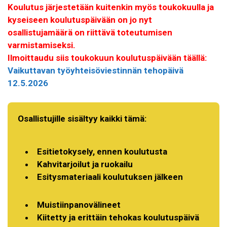
Koulutus järjestetään kuitenkin myös toukokuulla ja
kyseiseen koulutuspäivään on jo nyt
osallistujamäärä on riittävä toteutumisen
varmistamiseksi.
Ilmoittaudu siis toukokuun koulutuspäivään täällä:
Vaikuttavan työyhteisöviestinnän tehopäivä
12.5.2026
Osallistujille sisältyy kaikki tämä:
Esitietokysely, ennen koulutusta
Kahvitarjoilut ja ruokailu
Esitysmateriaali koulutuksen jälkeen
Muistiinpanovälineet
Kiitetty ja erittäin tehokas koulutuspäivä