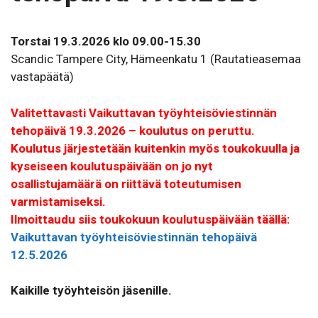
Torstai 19.3.2026 klo 09.00-15.30
Scandic Tampere City, Hämeenkatu 1 (Rautatieasemaa
vastapäätä)
Valitettavasti Vaikuttavan työyhteisöviestinnän
tehopäivä 19.3.2026 – koulutus on peruttu.
Koulutus järjestetään kuitenkin myös toukokuulla ja
kyseiseen koulutuspäivään on jo nyt
osallistujamäärä on riittävä toteutumisen
varmistamiseksi.
Ilmoittaudu siis toukokuun koulutuspäivään täällä:
Vaikuttavan työyhteisöviestinnän tehopäivä
12.5.2026
Kaikille työyhteisön jäsenille.