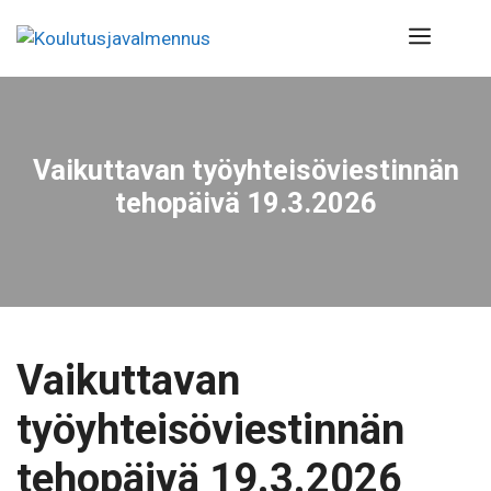
Siirry
Valik
sisältöön
Vaikuttavan työyhteisöviestinnän
tehopäivä 19.3.2026
Vaikuttavan
työyhteisöviestinnän
tehopäivä 19.3.2026