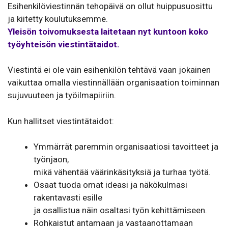
Esihenkilöviestinnän tehopäivä on ollut huippusuosittu
ja kiitetty koulutuksemme.
Yleisön toivomuksesta laitetaan nyt kuntoon koko
työyhteisön viestintätaidot.
Viestintä ei ole vain esihenkilön tehtävä vaan jokainen
vaikuttaa omalla viestinnällään organisaation toiminnan
sujuvuuteen ja työilmapiiriin.
Kun hallitset viestintätaidot:
Ymmärrät paremmin organisaatiosi tavoitteet ja
työnjaon,
mikä vähentää väärinkäsityksiä ja turhaa työtä.
Osaat tuoda omat ideasi ja näkökulmasi
rakentavasti esille
ja osallistua näin osaltasi työn kehittämiseen.
Rohkaistut antamaan ja vastaanottamaan